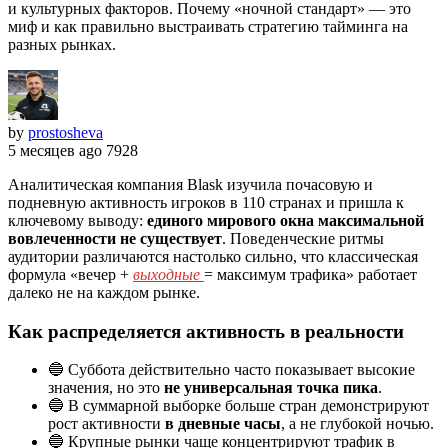
и культурных факторов. Почему «ночной стандарт» — это
миф и как правильно выстраивать стратегию тайминга на
разных рынках.
by
prostosheva
5 месяцев ago
7928
Аналитическая компания Blask изучила почасовую и
подневную активность игроков в 110 странах и пришла к
ключевому выводу:
единого мирового окна максимальной
вовлеченности не существует
. Поведенческие ритмы
аудитории различаются настолько сильно, что классическая
формула «вечер +
выходные
= максимум трафика» работает
далеко не на каждом рынке.
Как распределяется активность в реальности
🔵 Суббота действительно часто показывает высокие
значения, но это
не универсальная точка пика
.
🔵 В суммарной выборке больше стран демонстрируют
рост активности
в дневные часы
, а не глубокой ночью.
🔵 Крупные рынки чаще концентрируют трафик в