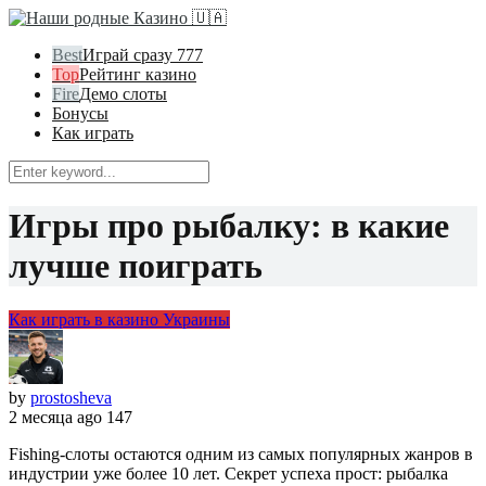
Играй сразу 777
Рейтинг казино
Демо слоты
Бонусы
Как играть
Игры про рыбалку: в какие
лучше поиграть
Как играть в казино Украины
by
prostosheva
2 месяца ago
147
Fishing-слоты остаются одним из самых популярных жанров в
индустрии уже более 10 лет. Секрет успеха прост: рыбалка