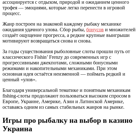
ассоциируется с отдыхом, природой и ожиданием ценного
трофея — эмоциями, которые легко перенести в игровой
процесс.
Жанр построен на знакомой каждому рыбаку механике
ожидания удачного улова. Сбор рыбы,
бонусов
и множителей
создаёт ощущение прогресса, а редкие крупные выигрыши
мотивируют возвращаться снова и снова.
За годы существования рыболовные слоты прошли путь от
классического Fishin’ Frenzy до современных игр с
прогрессивными джекпотами, сложными бонусными
режимами и накопительными механиками. При этом
основная идея остаётся неизменной — поймать редкий и
ценный «улов».
Благодаря универсальной тематике и понятным механикам
fishing-слоты продолжают пользоваться высоким спросом в
Европе, Украине, Америке, Азии и Латинской Америке,
оставаясь одним из самых стабильных жанров на рынке.
Игры про рыбалку на выбор в казино
Украина