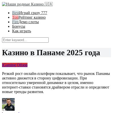
Играй сразу 777
Рейтинг казино
Демо слоты
Бонусы
Как играть
Казино в Панаме 2025 года
iGaming Обзор
Резкий рост онлайн-платформ показывает, что рынок Панамы
активно движется в сторону цифровизации. При
относительно умеренной динамике в целом, именно
интернет-ставки становятся драйвером отрасли и определяют
новые тренды развития.