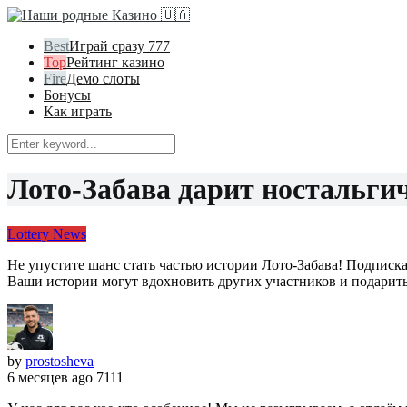
Играй сразу 777
Рейтинг казино
Демо слоты
Бонусы
Как играть
Лото-Забава дарит ностальги
Lottery News
Не упустите шанс стать частью истории Лото-Забава! Подписк
Ваши истории могут вдохновить других участников и подарить 
by
prostosheva
6 месяцев ago
7111