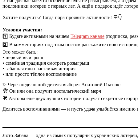
У нас для вас кое-что особенное! Мы не разыгрываем, а отдаё
поклонники лотереи с первых лет. А ещё в подарок идёт лоте
Хотите получить? Тогда пора проявить активность! 💬👇
Условия участия:
1️⃣ Будьте активными на нашем
Telegram-канале
(подписка, реак
2️⃣ В комментариях под этим постом расскажите свою историю
Это может быть:
• первый выигрыш
• семейная традиция смотреть розыгрыш
• забавная или счастливая история
• или просто тёплое воспоминание
✨ Через неделю победителя выберет Анатолий Гнатюк:
🏆 Он или она получит ностальгический мерч
🎁 Авторы ещё двух лучших историй получат секретные сюрпр
Делитесь воспоминаниями — и пусть удача улыбнётся именно 
Лото-Забава — одна из самых популярных украинских лотерей,