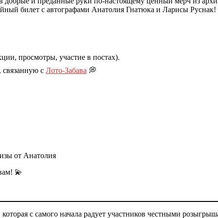
м в добрые и преданные руки по-настоящему ценный мерч из арх
рейный билет с автографами Анатолия Гнатюка и Ларисы Руснак!
ции, просмотры, участие в постах).
, связанную с
Лото-Забава
💭
изы от Анатолия
вам! 💫
 которая с самого начала радует участников честными розыгры