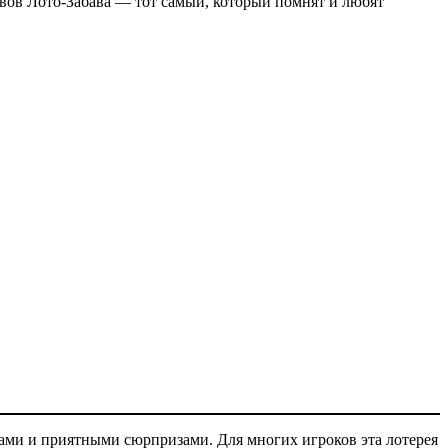
ивов Лото-Забава — тот самый, который помнят и любят
шами и приятными сюрпризами. Для многих игроков эта лотерея