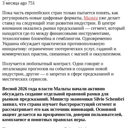
3 месяца ago
751
Пока часть европейских стран только пытается понять, как
регулировать новые цифровые форматы,
Мальта
уже делает
ставку на следующий этап развития индустрии. В центре
внимания оказались рынки предсказаний — сегмент, который
находится где-то между финансовыми инструментами,
технологиями блокчейна и гемблингом. Одновременно
Украина обсуждает практически противоположную
инициативу: ограничение эзотерических услуг, гаданий и
коммерческих практик, связанных с магией и оккультизмом.
Получается любопытный контраст. Одни говорят о
легализации прогнозов на события и создании новой
индустрии, другие — о запретах в сфере предсказаний и
мистических сервисов.
Весной 2026 года власти Мальты начали активно
обсуждать создание отдельной правовой рамки для
рынков предсказаний. Министр экономики Silvio Schembri
заявил, что страна изучает быстрорастущий сегмент и
рассматривает его как источник инноваций. Основной
акцент делается на прозрачности, доверии пользователей,
комплаенсе и понятных правилах игры.