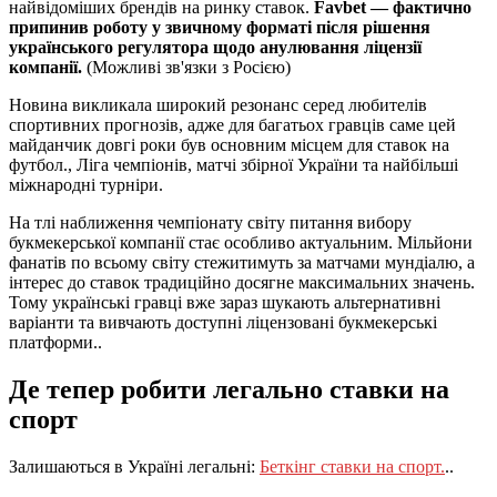
найвідоміших брендів на ринку ставок.
Favbet — фактично
припинив роботу у звичному форматі після рішення
українського регулятора щодо анулювання ліцензії
компанії.
(Можливі зв'язки з Росією)
Новина викликала широкий резонанс серед любителів
спортивних прогнозів, адже для багатьох гравців саме цей
майданчик довгі роки був основним місцем для ставок на
футбол., Ліга чемпіонів, матчі збірної України та найбільші
міжнародні турніри.
На тлі наближення чемпіонату світу питання вибору
букмекерської компанії стає особливо актуальним. Мільйони
фанатів по всьому світу стежитимуть за матчами мундіалю, а
інтерес до ставок традиційно досягне максимальних значень.
Тому українські гравці вже зараз шукають альтернативні
варіанти та вивчають доступні ліцензовані букмекерські
платформи..
Де тепер робити легально ставки на
спорт
Залишаються в Україні легальні:
Беткінг ставки на спорт.
..