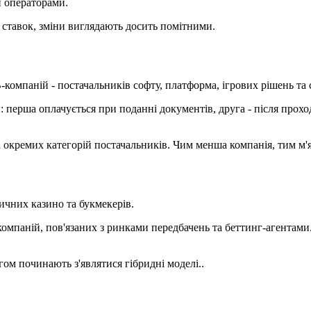
 операторами.
 ставок, зміни виглядають досить помітними.
компаній - постачальників софту, платформа, ігрових рішень та с
и: перша оплачується при поданні документів, друга - після про
 окремих категорій постачальників. Чим менша компанія, тим м'
ичних казино та букмекерів.
ля компаній, пов'язаних з ринками передбачень та беттинг-агента
м починають з'являтися гібридні моделі..