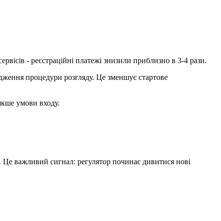
ервісів - реєстраційні платежі знизили приблизно в 3-4 рази.
ходження процедури розгляду. Це зменшує стартове
якше умови входу.
ми. Це важливий сигнал: регулятор починає дивитися нові