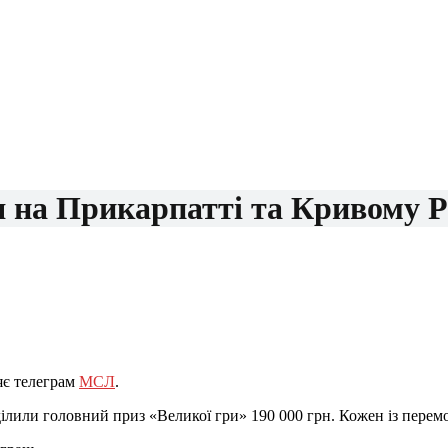
 на Прикарпатті та Кривому Р
яє телеграм
МСЛ
.
ділили головний приз «Великої гри» 190 000 грн. Кожен із перем