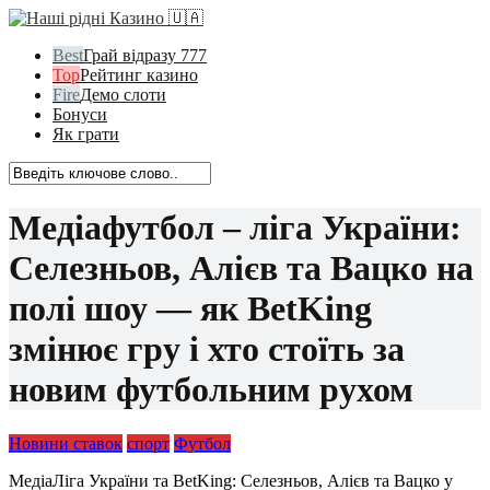
Грай відразу 777
Рейтинг казино
Демо слоти
Бонуси
Як грати
Медіафутбол – ліга України:
Селезньов, Алієв та Вацко на
полі шоу — як BetKing
змінює гру і хто стоїть за
новим футбольним рухом
Новини ставок
спорт
Футбол
МедіаЛіга України та BetKing: Селезньов, Алієв та Вацко у