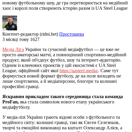
новому футбольному шоу, де гра перетворюється на медійний
хаос і королі поля створюють історію разом із UA Steel League
Контент-редактор (ridni.bet)
Простошева
3 місяці тому
1627
Медіа Ліга
України та сучасний медіафутбол — це вже не
просто аматорські матчі, а повноцінний спортивно-медійний
продукт, який об'єднує футбол, шоу та інтернет-аудиторію.
Одним із ключових проектів у цій екосистемі є UA Steel
League, офіційний сайт якої
https://uasteel.media/
. Саме тут
формується новий формат футболу, де на поле виходять не
лише спортсмени, а й медіаперсони, блогери та колишні
професійні гравці.
Яскравим прикладом такого середовища стала команда
ProFan,
яка стала символом нового етапу українського
медіафутболу.
У медіа-лізі України грають відомі особи з футбольного та
медійного світу: колишні гравці, такі як Євген Селезньов,
творчі та емоційні виконавці на кшталт Олександр Алієв, а