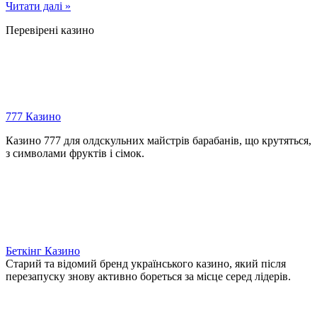
Читати далі »
Перевірені казино
777 Казино
Казино 777 для олдскульних майстрів барабанів, що крутяться,
з символами фруктів і сімок.
Беткінг Казино
Старий та відомий бренд українського казино, який після
перезапуску знову активно бореться за місце серед лідерів.
Вегас казино
Вегас - місто бонусів, як Лас Вегас, тільки в Україні, з бонусом