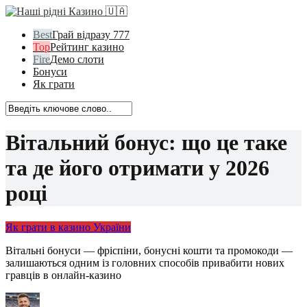
Грай відразу 777
Рейтинг казино
Демо слоти
Бонуси
Як грати
Вітальний бонус: що це таке
та де його отримати у 2026
році
Як грати в казино України
Вітальні бонуси — фріспіни, бонусні кошти та промокоди —
залишаються одним із головних способів привабити нових
гравців в онлайн-казино