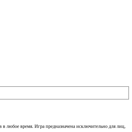
в в любое время. Игра предназначена исключительно для лиц,