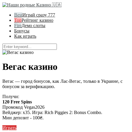
Играй сразу 777
Рейтинг казино
Демо слоты
Бонусы
Как играть
Вегас казино
Вегас — город бонусов, как Лас-Вегас, только в Украине, с
бонусом за верификацию.
Получи:
120 Free Spins
Промокод Vegas2026
Вейджер: х35. Игра: Rich Piggies 2: Bonus Combo.
Мин депозит - 100₴.
Играть