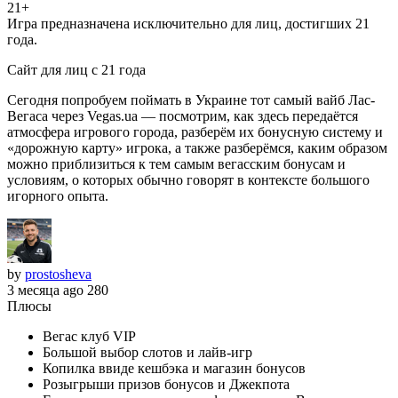
21+
Игра предназначена исключительно для лиц, достигших 21
года.
Сайт для лиц с 21 года
Сегодня попробуем поймать в Украине тот самый вайб Лас-
Вегаса через Vegas.ua — посмотрим, как здесь передаётся
атмосфера игрового города, разберём их бонусную систему и
«дорожную карту» игрока, а также разберёмся, каким образом
можно приблизиться к тем самым вегасским бонусам и
условиям, о которых обычно говорят в контексте большого
игорного опыта.
by
prostosheva
3 месяца ago
280
Плюсы
Вегас клуб VIP
Большой выбор слотов и лайв-игр
Копилка ввиде кешбэка и магазин бонусов
Розыгрыши призов бонусов и Джекпота