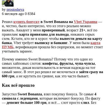
by
prostosheva
6 месяцев ago
0
8384
Решил
купить бонуску
в Sweet Bonanza на
Vbet Украина
—
и, честно, было интересно, что из этого реально можно
выжать. Аккаунт у меня
проверенный
, возраст
21+
, всё по
правилам:
карта привязана для вывода
, никаких серых
схем. Кстати, кто не в курсе: чтобы
вывести деньги на карту
банка
, Vbet требует
выписку и банкинг
. У меня была
карта
ПУМБ
, верификация прошла без сюрпризов, но момент стоит
учитывать заранее.
Почему именно Sweet Bonanza? Потому что это один из
самых хайповых слотов:
конфеты, фрукты, чупа-чупсы
,
множители, дикая волатильность и вечная надежда на тот
самый занос. В этот раз решил не мелочиться и
зайти сразу на
600 грн
, а не крутить по гривне, как это часто бывает.
Как всё прошло
Запустил
Sweet Bonanza
, взял покупку бонуса. Те самые
4
символа с леденцами
, которые включают бонуску. По факту
—
депозит больше 100 грн
, и всё… слот просто
слил
. Без