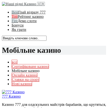
Грай відразу 777
Рейтинг казино
Демо слоти
Бонуси
Як грати
Мобільне казино
все
Сертифіковане казино
Мобільне казино
Онлайн казино
Ставки на спорт
Нові казино
777 Казино
Казино 777 для олдскульних майстрів барабанів, що крутяться,