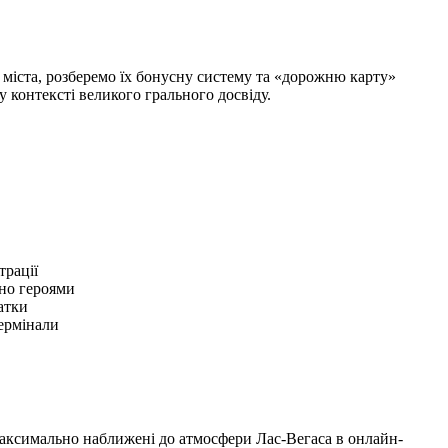
 міста, розберемо їх бонусну систему та «дорожню карту»
у контексті великого грального досвіду.
трації
іно героями
атки
ермінали
 максимально наближені до атмосфери Лас-Вегаса в онлайн-