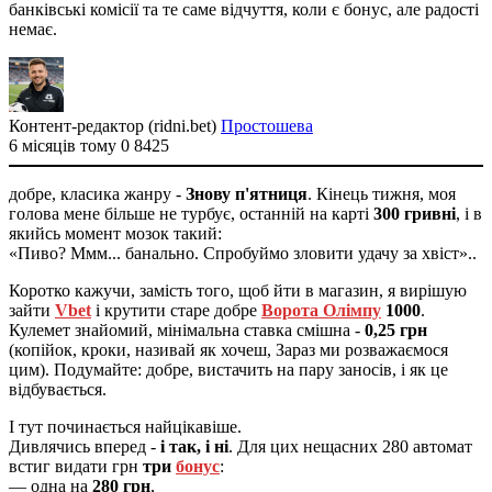
банківські комісії та те саме відчуття, коли є бонус, але радості
немає.
Контент-редактор (ridni.bet)
Простошева
6 місяців тому
0
8425
добре, класика жанру -
Знову п'ятниця
. Кінець тижня, моя
голова мене більше не турбує, останній на карті
300 гривні
, і в
якийсь момент мозок такий:
«Пиво? Ммм... банально. Спробуймо зловити удачу за хвіст»..
Коротко кажучи, замість того, щоб йти в магазин, я вирішую
зайти
Vbet
і крутити старе добре
Ворота Олімпу
1000
.
Кулемет знайомий, мінімальна ставка смішна -
0,25 грн
(копійок, кроки, називай як хочеш, Зараз ми розважаємося
цим). Подумайте: добре, вистачить на пару заносів, і як це
відбувається.
І тут починається найцікавіше.
Дивлячись вперед -
і так, і ні
. Для цих нещасних 280 автомат
встиг видати грн
три
бонус
:
— одна на
280 грн
,