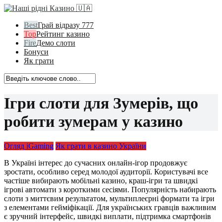
Грай відразу 777
Рейтинг казино
Демо слоти
Бонуси
Як грати
Ігри слоти для Зумерів, що
робити зумерам у казино
Огляд iGaming
Як грати в казино України
В Україні інтерес до сучасних онлайн-ігор продовжує
зростати, особливо серед молодої аудиторії. Користувачі все
частіше вибирають мобільні казино, краш-ігри та швидкі
ігрові автомати з короткими сесіями. Популярність набирають
слоти з миттєвим результатом, мультиплеєрні формати та ігри
з елементами гейміфікації. Для українських гравців важливим
є зручний інтерфейс, швидкі виплати, підтримка смартфонів