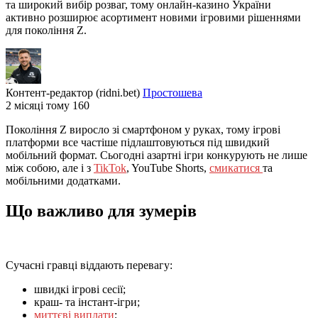
та широкий вибір розваг, тому онлайн-казино України
активно розширює асортимент новими ігровими рішеннями
для покоління Z.
Контент-редактор (ridni.bet)
Простошева
2 місяці тому
160
Покоління Z виросло зі смартфоном у руках, тому ігрові
платформи все частіше підлаштовуються під швидкий
мобільний формат. Сьогодні азартні ігри конкурують не лише
між собою, але і з
TikTok
, YouTube Shorts,
смикатися
та
мобільними додатками.
Що важливо для зумерів
Сучасні гравці віддають перевагу:
швидкі ігрові сесії;
краш- та інстант-ігри;
миттєві виплати
;