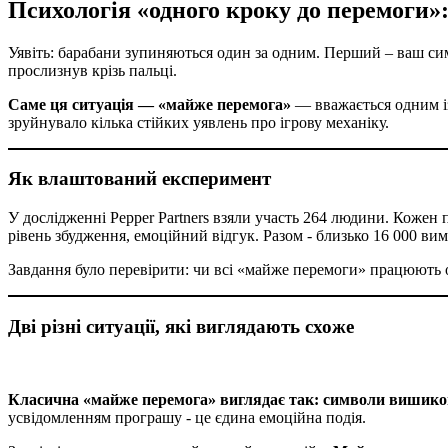
Психологія «одного кроку до перемоги»:
Уявіть: барабани зупиняються один за одним. Перший – ваш симв
прослизнув крізь пальці.
Саме ця ситуація — «майже перемога»
— вважається одним із
зруйнувало кілька стійких уявлень про ігрову механіку.
Як влаштований експеримент
У дослідженні Pepper Partners взяли участь 264 людини. Кожен пр
рівень збудження, емоційний відгук. Разом - близько 16 000 ви
Завдання було перевірити: чи всі «майже перемоги» працюють 
Дві різні ситуації, які виглядають схоже
Класична «майже перемога» виглядає так: символи вишикову
усвідомленням програшу - це єдина емоційна подія.