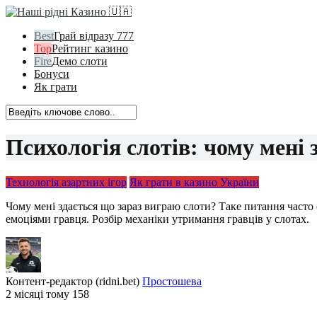
Грай відразу 777
Рейтинг казино
Демо слоти
Бонуси
Як грати
Психологія слотів: чому мені 
Технологія азартних ігор
Як грати в казино України
Чому мені здається що зараз виграю слоти? Таке питання часто
емоціями гравця. Розбір механіки утримання гравців у слотах.
Контент-редактор (ridni.bet)
Простошева
2 місяці тому
158