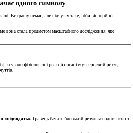
тачає одного символу
аші. Виграшу немає, але відчуття таке, ніби він щойно
аме вона стала предметом масштабного дослідження, яке
 фіксували фізіологічні реакції організму: серцевий ритм,
чуттів.
н «підводить».
Гравець бачить близький результат одночасно з