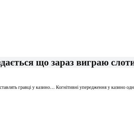
здається що зараз виграю слот
 ставлять гравці у казино… Когнітивні упередження у казино одн