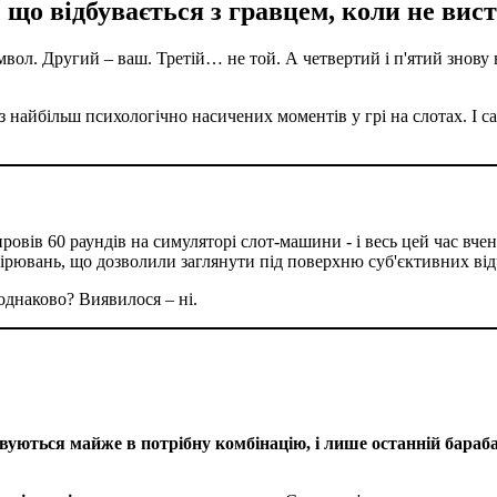
 що відбувається з гравцем, коли не вис
ол. Другий – ваш. Третій… не той. А четвертий і п'ятий знову в
 найбільш психологічно насичених моментів у грі на слотах. І с
овів 60 раундів на симуляторі слот-машини - і весь цей час вчені
мірювань, що дозволили заглянути під поверхню суб'єктивних від
однаково? Виявилося – ні.
ються майже в потрібну комбінацію, і лише останній бараба